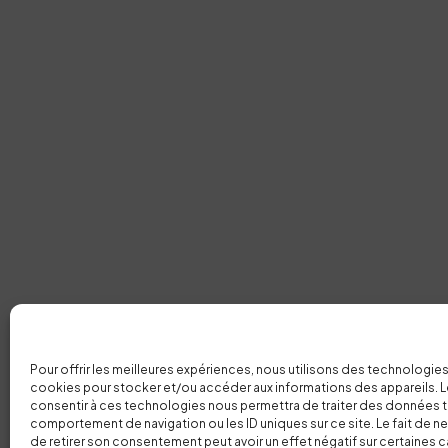
Pour offrir les meilleures expériences, nous utilisons des technologies
cookies pour stocker et/ou accéder aux informations des appareils. Le
consentir à ces technologies nous permettra de traiter des données t
comportement de navigation ou les ID uniques sur ce site. Le fait de n
de retirer son consentement peut avoir un effet négatif sur certaines c