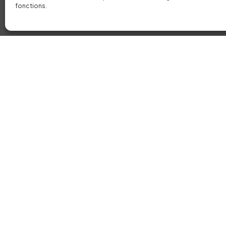
Vous avez un
PRO
fonctions.
EN TÊTE ?
Parlon
Twitter
@plutoot