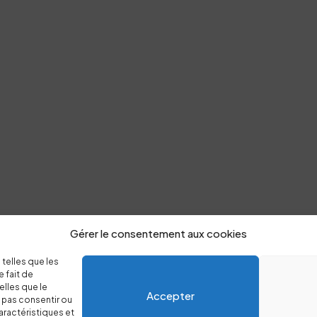
Gérer le consentement aux cookies
 telles que les
 fait de
elles que le
Accepter
e pas consentir ou
aractéristiques et