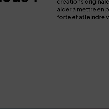
créations originale
aider à mettre en 
forte et atteindre 