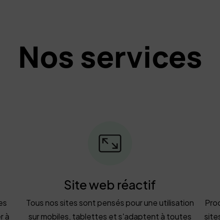
Nos services
Site web réactif
es
Tous nos sites sont pensés pour une utilisation
Proc
r à
sur mobiles, tablettes et s'adaptent à toutes
site