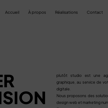
Accueil
À propos
Réalisations
Contact
ER
plutôt studio est une ag
graphique, au service de vot
digitale.
ISION
Nous proposons des solutio
design web et marketing num