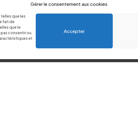
Gérer le consentement aux cookies
 telles que les
 fait de
elles que le
Accepter
e pas consentir ou
JECT
aractéristiques et
s-en
Instagram
@plutot_creatif