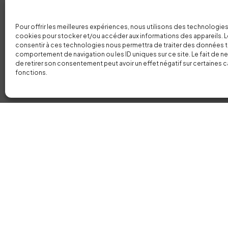
Pour offrir les meilleures expériences, nous utilisons des technologies
cookies pour stocker et/ou accéder aux informations des appareils. Le
consentir à ces technologies nous permettra de traiter des données t
comportement de navigation ou les ID uniques sur ce site. Le fait de n
Vous avez un
PRO
de retirer son consentement peut avoir un effet négatif sur certaines c
fonctions.
EN TÊTE ?
Parlon
Twitter
@plutoot