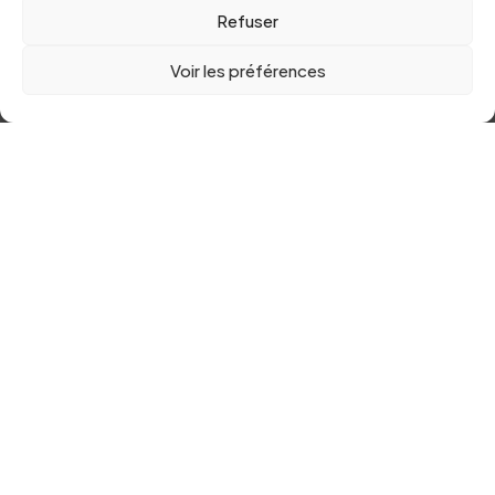
Refuser
MENTIONS LEGALES & POLITIQUE DE CONFIDENTIALITÉ
Voir les préférences
© 2025 PLUTÔT