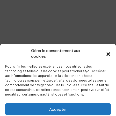
Vous avez un
PROJECT
Gérer le consentement aux
cookies
EN TÊTE ?
Pour offrir les meilleures expériences, nous utilisons des
technologies telles que les cookies pour stocker et/ou accéder
aux informations des appareils. Le fait de consentir à ces
Parlons-en
technologies nous permettra de traiter des données telles que le
comportement de navigation ou les ID uniques sur ce site. Le fait de
ne pas consentir ou de retirer son consentement peut avoir un effet
négatif sur certaines caractéristiques et fonctions.
Accepter